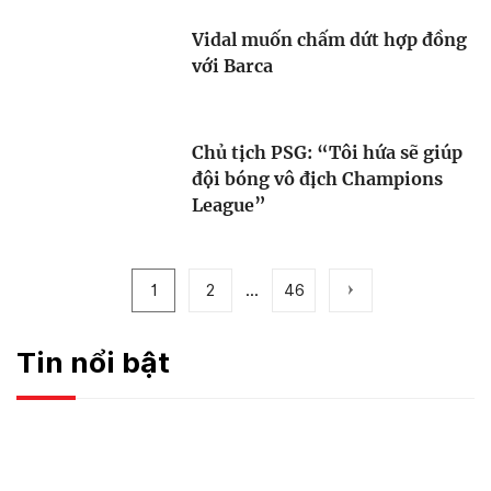
Vidal muốn chấm dứt hợp đồng
với Barca
Chủ tịch PSG: “Tôi hứa sẽ giúp
đội bóng vô địch Champions
League”
1
2
...
46
Tin nổi bật