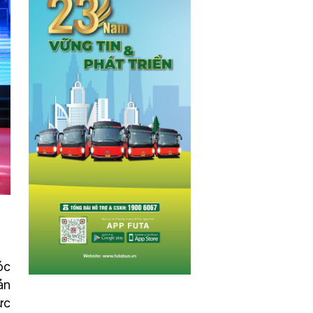
óc
ản
ực