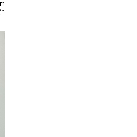
ám
ặc