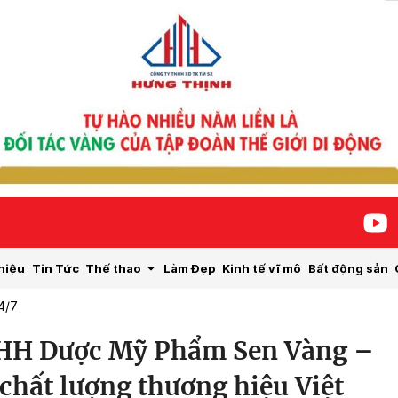
hiệu
Tin Tức
Thế thao
Làm Đẹp
Kinh tế vĩ mô
Bất động sản
4/7
HH Dược Mỹ Phẩm Sen Vàng –
chất lượng thương hiệu Việt