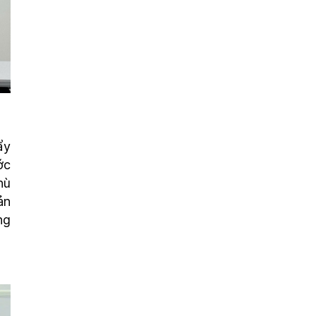
ẩy
ớc
hù
ản
ng