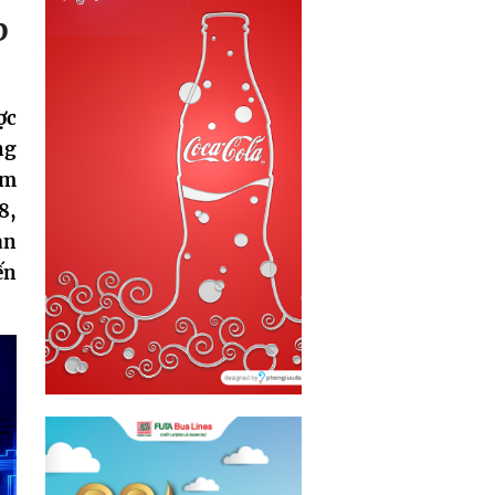
p
ợc
ng
ăm
8,
ản
ến