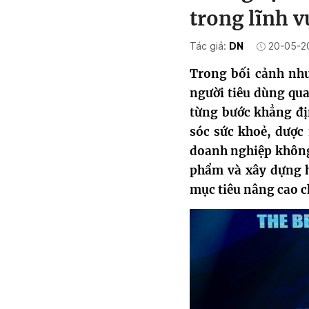
trong lĩnh 
Tác giả:
DN
20-05-2
Trong bối cảnh nh
người tiêu dùng q
từng bước khẳng địn
sóc sức khoẻ, dược
doanh nghiệp không
phẩm và xây dựng h
mục tiêu nâng cao c