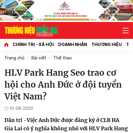
CHÍNH TRỊ - XÃ HỘI
DOANH NHÂN
THƯƠNG HIỆU
TI
Trang chủ
Bài viết
Thế thao
HLV Park Hang Seo trao cơ
hội cho Anh Đức ở đội tuyển
Việt Nam?
10-08-2020
Dân trí -Việc Anh Đức được đăng ký ở CLB HA
Gia Lai có ý nghĩa không nhỏ với HLV Park Hang