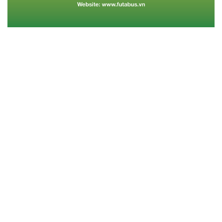
Tin cùng chuyên mục
Vidal muốn chấm dứt
Nhìn lại chiến thắng
hợp đồng với Barca
nhọc nhằn của Man Utd
trước LASK
Tiền vệ người Chile muốn rời
Dân trí -Được thi đấu trên
Barca trong mùa hè này để