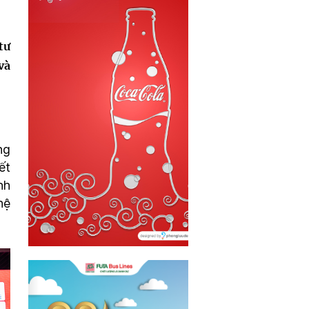
tư
và
ng
ết
nh
hệ