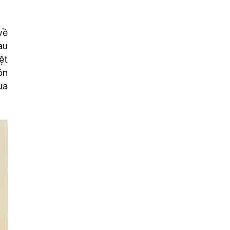
về
au
ệt
ôn
ua