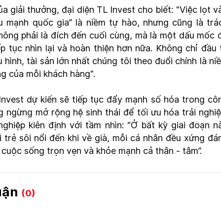
a giải thưởng, đại diện TL Invest cho biết: "Việc lọt v
 mạnh quốc gia” là niềm tự hào, nhưng cũng là trá
không phải là đích đến cuối cùng, mà là một dấu mốc 
ếp tục nhìn lại và hoàn thiện hơn nữa. Không chỉ đầu 
 hình, tài sản lớn nhất chúng tôi theo đuổi chính là ni
ng của mỗi khách hàng".
 Invest dự kiến sẽ tiếp tục đẩy mạnh số hóa trong cô
g ngừng mở rộng hệ sinh thái để tối ưu hóa trải nghi
ghiệp kiên định với tầm nhìn: “Ở bất kỳ giai đoạn n
i trẻ sôi nổi đến khi về già, mỗi cá nhân đều xứng đá
cuộc sống trọn vẹn và khỏe mạnh cả thân - tâm”.
luận
(0)