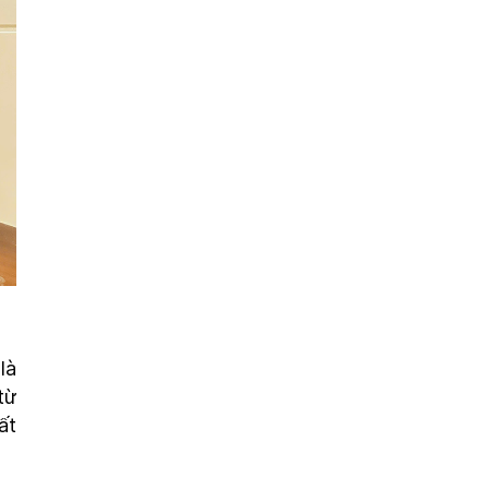
là
từ
ất