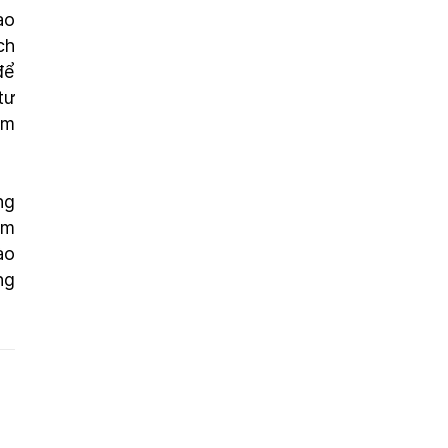
ào
ch
để
tư
ềm
ng
ệm
ào
ng