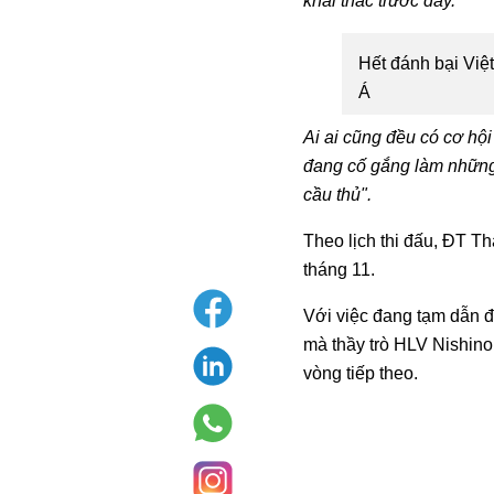
khai thác trước đây.
Hết đánh bại Việ
Á
Ai ai cũng đều có cơ hội 
đang cố gắng làm những 
cầu thủ".
Theo lịch thi đấu, ĐT T
tháng 11.
Với việc đang tạm dẫn đ
mà thầy trò HLV Nishino 
vòng tiếp theo.