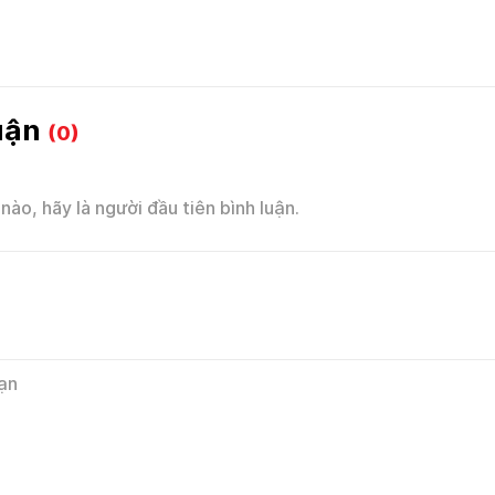
luận
(0)
nào, hãy là người đầu tiên bình luận.