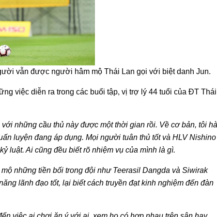
người vẫn được người hâm mộ Thái Lan gọi với biệt danh Jun.
ững việc diễn ra trong các buổi tập, vị trợ lý 44 tuổi của ĐT Thái
 với những cầu thủ này được một thời gian rồi. Về cơ bản, tôi hà
ấn luyện đang áp dụng. Mọi người tuân thủ tốt và HLV Nishino
kỷ luật. Ai cũng đều biết rõ nhiệm vụ của mình là gì.
g mộ những tiền bối trong đội như Teerasil Dangda và Siwirak
ăng lãnh đạo tốt, lại biết cách truyền đạt kinh nghiệm đến đàn
ến việc ai chơi ăn ý với ai, xem họ có hợp nhau trên sân hay