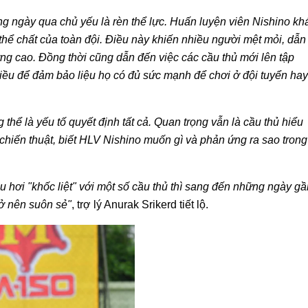
ng ngày qua chủ yếu là rèn thể lực. Huấn luyện viên Nishino kh
thể chất của toàn đội. Điều này khiến nhiều người mệt mỏi, dẫn
g cao. Đồng thời cũng dẫn đến việc các cầu thủ mới lên tập
iều để đảm bảo liệu họ có đủ sức mạnh để chơi ở đội tuyển hay
 thể là yếu tố quyết định tất cả. Quan trọng vẫn là cầu thủ hiểu
hiến thuật, biết HLV Nishino muốn gì và phản ứng ra sao trong
 hơi "khốc liệt" với một số cầu thủ thì sang đến những ngày gầ
rở nên suôn sẻ"
, trợ lý Anurak Srikerd tiết lộ.