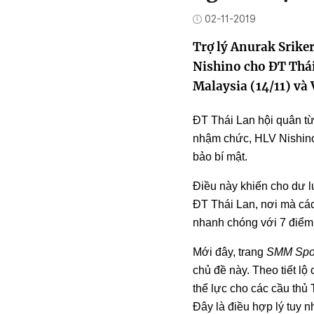
02-11-2019
Trợ lý Anurak Srike
Nishino cho ĐT Thái
Malaysia (14/11) và 
ĐT Thái Lan hội quân t
nhậm chức, HLV Nishino 
bảo bí mật.
Điều này khiến cho dư l
ĐT Thái Lan, nơi mà cá
nhanh chóng với 7 điểm 
Mới đây, trang
SMM Spo
chủ đề này. Theo tiết lộ
thể lực cho các cầu thủ 
Đây là điều hợp lý tuy n