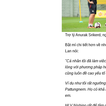
Trợ lý Anurak Srikerd, 
Bật mí chi tiết hơn về nh
Lan nói:
"Cá nhân tôi đã làm việc
lòng với phương pháp hu
cũng luôn đề cao yếu tố 
Ví dụ như tôi rất ngưỡn
Pattungnern. Họ có khả n
em.
HLV Nishino rất để tâm đ