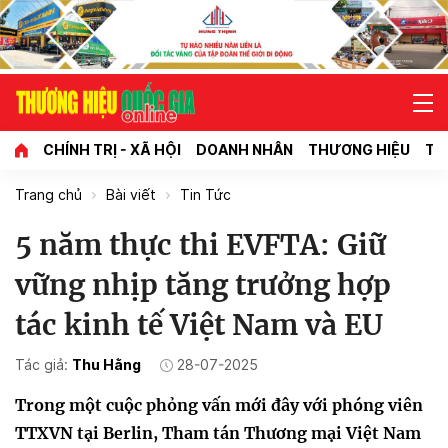
CHÍNH TRỊ - XÃ HỘI
DOANH NHÂN
THƯƠNG HIỆU
TI
Trang chủ
Bài viết
Tin Tức
5 năm thực thi EVFTA: Giữ
vững nhịp tăng trưởng hợp
tác kinh tế Việt Nam và EU
Tác giả:
Thu Hằng
28-07-2025
Trong một cuộc phỏng vấn mới đây với phóng viên
TTXVN tại Berlin, Tham tán Thương mại Việt Nam