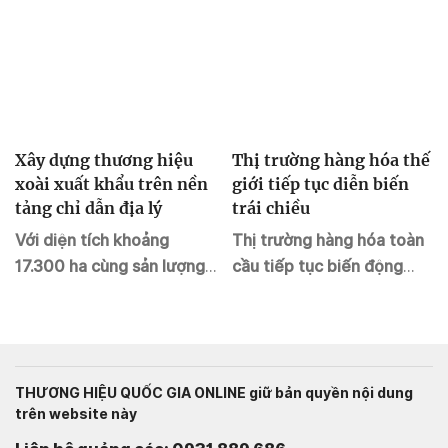
Xây dựng thương hiệu
Thị trường hàng hóa thế
xoài xuất khẩu trên nền
giới tiếp tục diễn biến
tảng chỉ dẫn địa lý
trái chiều
Với diện tích khoảng
Thị trường hàng hóa toàn
17.300 ha cùng sản lượng
cầu tiếp tục biến động
trên 185 nghìn tấn/năm,
trong phiên giao dịch ngày
xoài ở tỉnh Đồng Tháp
29/7, phản ánh rõ nét sự
không chỉ phục vụ thị
phân hóa giữa các nhóm
trường trong nước mà còn
mặt hàng.
THƯƠNG HIỆU QUỐC GIA ONLINE giữ bản quyền nội dung
xuất khẩu sang các nước
trên website này
Trung Quốc, Hàn Quốc,