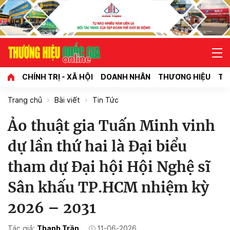
CHÍNH TRỊ - XÃ HỘI
DOANH NHÂN
THƯƠNG HIỆU
TI
Trang chủ
Bài viết
Tin Tức
Ảo thuật gia Tuấn Minh vinh
dự lần thứ hai là Đại biểu
tham dự Đại hội Hội Nghệ sĩ
Sân khấu TP.HCM nhiệm kỳ
2026 – 2031
Tác giả:
Thanh Trần
11-06-2026