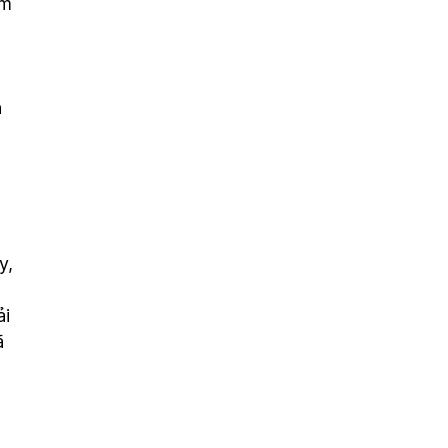
âm
n
y,
ải
ã