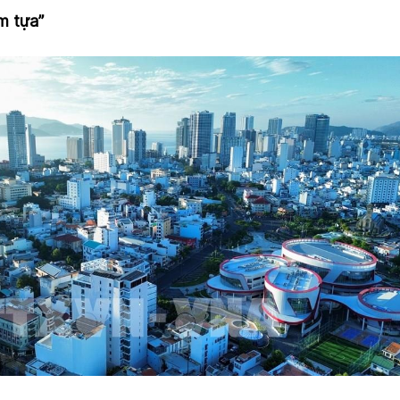
m tựa”