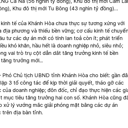
LNG Cà Ná (56 nghìn tỷ đồng), Khu đô thị mới Cam L
ồng), Khu đô thị mới Tu Bông (43 nghìn tỷ đồng)…
n kinh tế của Khánh Hòa chưa thực sự tương xứng với
ủa địa phương và thiếu bền vững; cơ cấu kinh tế chuyể
u tư các dự án mới có tính lan toả còn ít; phát triển
ều khó khăn, hầu hết là doanh nghiệp nhỏ, siêu nhỏ;
g vai trò trụ cột dẫn dắt tăng trưởng kinh tế bền
 tăng trưởng mới...
Phó Chủ tịch UBND tỉnh Khánh Hòa cho biết: gần đâ
ập 3 tổ công tác để kịp thời giải quyết, tháo gỡ các
của doanh nghiệp; đôn đốc, chỉ đạo thực hiện các gi
t mục tiêu tăng trưởng hai con số. Khánh Hòa cũng đ
ạo xử lý vướng mắc giải phóng mặt bằng các dự án
 trên địa bàn tỉnh.