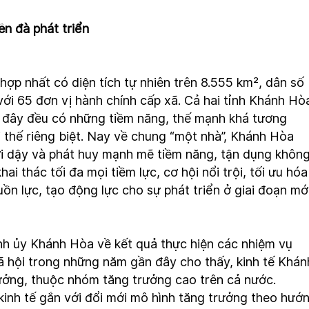
rên đà phát triển
ợp nhất có diện tích tự nhiên trên 8.555 km², dân số
 với 65 đơn vị hành chính cấp xã. Cả hai tỉnh Khánh Hò
 đây đều có những tiềm năng, thế mạnh khá tương
 thế riêng biệt. Nay về chung “một nhà”, Khánh Hòa
i dậy và phát huy mạnh mẽ tiềm năng, tận dụng khôn
hai thác tối đa mọi tiềm lực, cơ hội nổi trội, tối ưu hóa
ồn lực, tạo động lực cho sự phát triển ở giai đoạn mới
nh ủy Khánh Hòa về kết quả thực hiện các nhiệm vụ
 xã hội trong những năm gần đây cho thấy, kinh tế Khán
rưởng, thuộc nhóm tăng trưởng cao trên cả nước.
kinh tế gắn với đổi mới mô hình tăng trưởng theo hướ