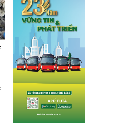
:
,
t