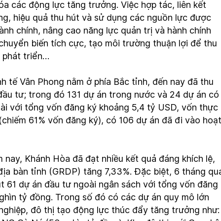
a các động lực tăng trưởng. Việc hợp tác, liên kết
g, hiệu quả thu hút và sử dụng các nguồn lực được
ành chính, nâng cao năng lực quản trị và hành chính
chuyển biến tích cực, tạo môi trường thuận lợi để thu
 phát triển…
inh tế Vân Phong nằm ở phía Bắc tỉnh, đến nay đã thu
đầu tư; trong đó 131 dự án trong nước và 24 dự án có
ài với tổng vốn đăng ký khoảng 5,4 tỷ USD, vốn thực
(chiếm 61% vốn đăng ký), có 106 dự án đã đi vào hoạ
 nay, Khánh Hòa đã đạt nhiều kết quả đáng khích lệ,
địa bàn tỉnh (GRDP) tăng 7,33%. Đặc biệt, 6 tháng qu
t 61 dự án đầu tư ngoài ngân sách với tổng vốn đăng
nghìn tỷ đồng. Trong số đó có các dự án quy mô lớn
nghiệp, đô thị tạo động lực thúc đẩy tăng trưởng như: