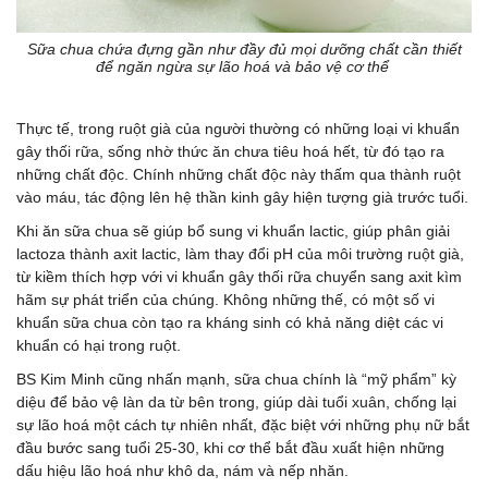
Sữa chua chứa đựng gần như đầy đủ mọi dưỡng chất cần thiết
để ngăn ngừa sự lão hoá và bảo vệ cơ thể
Thực tế, trong ruột già của người thường có những loại vi khuẩn
gây thối rữa, sống nhờ thức ăn chưa tiêu hoá hết, từ đó tạo ra
những chất độc. Chính những chất độc này thấm qua thành ruột
vào máu, tác động lên hệ thần kinh gây hiện tượng già trước tuổi.
Khi ăn sữa chua sẽ giúp bổ sung vi khuẩn lactic, giúp phân giải
lactoza thành axit lactic, làm thay đổi pH của môi trường ruột già,
từ kiềm thích hợp với vi khuẩn gây thối rữa chuyển sang axit kìm
hãm sự phát triển của chúng. Không những thế, có một số vi
khuẩn sữa chua còn tạo ra kháng sinh có khả năng diệt các vi
khuẩn có hại trong ruột.
BS Kim Minh cũng nhấn mạnh, sữa chua chính là “mỹ phẩm” kỳ
diệu để bảo vệ làn da từ bên trong, giúp dài tuổi xuân, chống lại
sự lão hoá một cách tự nhiên nhất, đặc biệt với những phụ nữ bắt
đầu bước sang tuổi 25-30, khi cơ thể bắt đầu xuất hiện những
dấu hiệu lão hoá như khô da, nám và nếp nhăn.