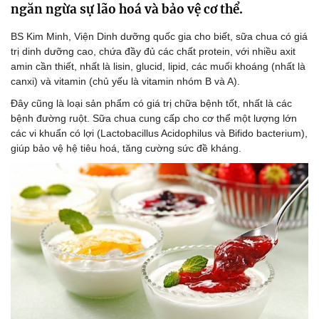
ngăn ngừa sự lão hoá và bảo vệ cơ thể.
BS Kim Minh, Viện Dinh dưỡng quốc gia cho biết, sữa chua có giá
trị dinh dưỡng cao, chứa đầy đủ các chất protein, với nhiều axit
amin cần thiết, nhất là lisin, glucid, lipid, các muối khoáng (nhất là
canxi) và vitamin (chủ yếu là vitamin nhóm B và A).
Đây cũng là loại sản phẩm có giá trị chữa bệnh tốt, nhất là các
bệnh đường ruột. Sữa chua cung cấp cho cơ thể một lượng lớn
các vi khuẩn có lợi (Lactobacillus Acidophilus và Bifido bacterium),
giúp bảo vệ hệ tiêu hoá, tăng cường sức đề kháng.