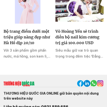
Bộ trang điểm dưới một
Võ Hoàng Yến sẽ trình
triệu giúp nàng đẹp như
diễn bộ nail kim cương
Hà Hồ dịp 20/10
trị giá 100.000 USD
Với 3 sản phẩm gồm phấn
Siêu mẫu giữ vai trò quan
nước, má hồng, son kem lì,
trọng trong đêm tiệc 'Đẳng
chị em sẽ dễ dàng biến hóa
cấp nghệ thuật nail' của
theo từng phong cách khác
KellyPang Nail vào ngày
nhau.
17/10, tại Gem Center.
THƯƠNG HIỆU QUỐC GIA ONLINE giữ bản quyền nội dung
trên website này
Liên hệ quảng cáo: 0931 889 686