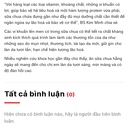
“Với hàng loạt các loại vitamin, khoáng chất, những vi khuẩn có
lợi, giúp bảo vệ hệ tiêu hoá và một hàm lượng protein vừa phải,
sữa chua chứa đựng gần như đầy đủ mọi dưỡng chất cần thiết để
ngăn ngừa sự lão hoá và bảo vệ cơ thể”, BS Kim Minh chia sẻ.
Các vi khuẩn lên men có trong sữa chua có thể tiết ra chất kháng
sinh kích thích quá trình làm lành các thương tổn của da như
những sẹo do mụn nhọt, thương tích, tái tạo da mới, giữ gìn cho
làn da tươi tắn, hạn chế hiện tượng lão hoá.
Nhiều nghiên cứu khoa học gần đây cho thấy, ăn sữa chua hằng
ngày sẽ mang đến cho chị em làn da tươi sáng, mịn màng và có
độ đàn hồi cao.
Tất cả bình luận
(0)
Hiện chưa có bình luận nào, hãy là người đầu tiên bình
luận.