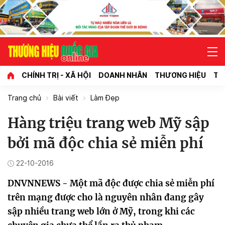
CHÍNH TRỊ - XÃ HỘI
DOANH NHÂN
THƯƠNG HIỆU
TI
Trang chủ
Bài viết
Làm Đẹp
Hàng triệu trang web Mỹ sập
bởi mã độc chia sẻ miễn phí
22-10-2016
DNVNNEWS - Một mã độc được chia sẻ miễn phí
trên mạng được cho là nguyên nhân đang gây
sập nhiều trang web lớn ở Mỹ, trong khi các