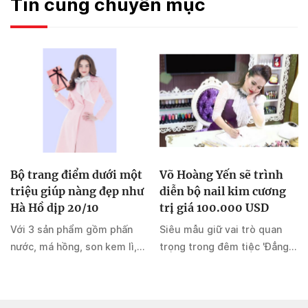
Tin cùng chuyên mục
Bộ trang điểm dưới một
Võ Hoàng Yến sẽ trình
triệu giúp nàng đẹp như
diễn bộ nail kim cương
Hà Hồ dịp 20/10
trị giá 100.000 USD
Với 3 sản phẩm gồm phấn
Siêu mẫu giữ vai trò quan
nước, má hồng, son kem lì,
trọng trong đêm tiệc 'Đẳng
chị em sẽ dễ dàng biến hóa
cấp nghệ thuật nail' của
theo từng phong cách khác
KellyPang Nail vào ngày
nhau.
17/10, tại Gem Center.