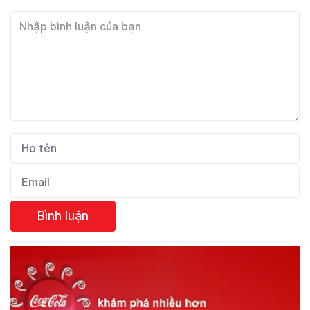
Bình luận