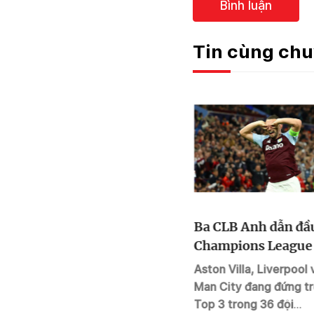
Bình luận
Tin cùng ch
ận
Những cầu thủ bóng đá
Ba CLB Anh dẫn đầ
kiếm tiền nhiều nhất
Champions League
năm 2024: Vinicius,
Aston Villa, Liverpool 
ngôi sao vừa trượt Quả
Man City đang đứng t
 bị
bóng vàng xếp thứ
Top 3 trong 36 đội
a 1-
Vinicius là tân binh duy