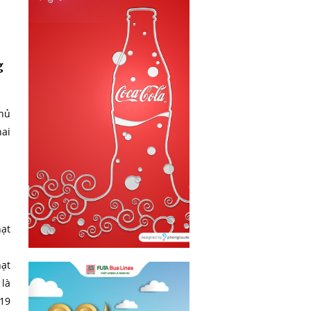
g
thủ
hai
hạt
hạt
 là
019