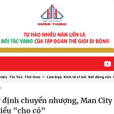
hiệu
Tin Tức
Thế thao
Làm Đẹp
Kinh tế vĩ mô
Bất động sản
i
 định chuyển nhượng, Man City
kiểu "cho có"