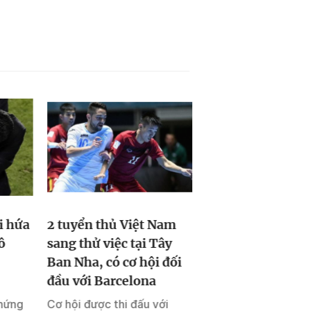
i hứa
2 tuyển thủ Việt Nam
Cầu thủ vung ta
ô
sang thử việc tại Tây
trọng tài nhập việ
Ban Nha, có cơ hội đối
do không ai chấp
đầu với Barcelona
nổi
chứng
Cơ hội được thi đấu với
Chỉ vì rút thẻ đỏ đu