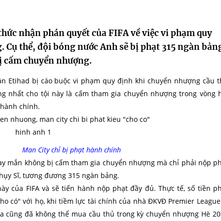
thức nhận phán quyết của FIFA về việc vi phạm quy
 Cụ thể, đội bóng nước Anh sẽ bị phạt 315 ngàn bản
ị cấm chuyển nhượng.
ân Etihad bị cáo buộc vi phạm quy định khi chuyển nhượng cầu 
ặng nhất cho tội này là cấm tham gia chuyển nhượng trong vòng 
hành chính.
Man City chỉ bị phạt hành chính
ay mắn không bị cấm tham gia chuyển nhượng mà chỉ phải nộp p
Thụy Sĩ, tương đương 315 ngàn bảng.
ày của FIFA và sẽ tiến hành nộp phạt đầy đủ. Thực tế, số tiền p
ho có" với họ, khi tiềm lực tài chính của nhà ĐKVĐ Premier League
ea cũng đã không thể mua cầu thủ trong kỳ chuyển nhượng Hè 2