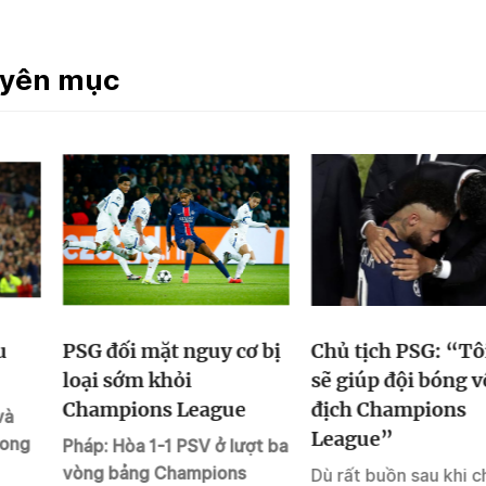
uyên mục
u
PSG đối mặt nguy cơ bị
Chủ tịch PSG: “Tô
loại sớm khỏi
sẽ giúp đội bóng v
Champions League
địch Champions
và
League”
rong
Pháp: Hòa 1-1 PSV ở lượt ba
vòng bảng Champions
Dù rất buồn sau khi 