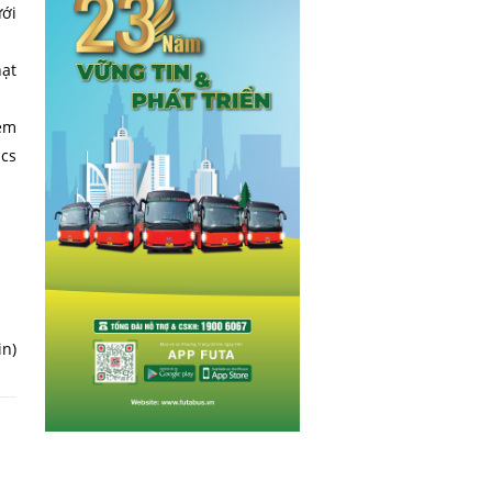
ưới
ạt
xem
ncs
n)