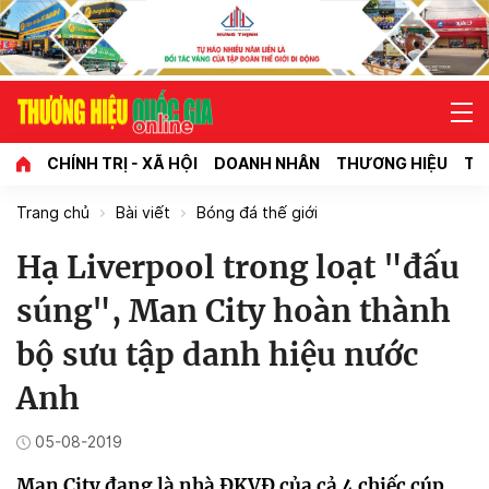
CHÍNH TRỊ - XÃ HỘI
DOANH NHÂN
THƯƠNG HIỆU
TI
Trang chủ
Bài viết
Bóng đá thế giới
Hạ Liverpool trong loạt "đấu
súng", Man City hoàn thành
bộ sưu tập danh hiệu nước
Anh
05-08-2019
Man City đang là nhà ĐKVĐ của cả 4 chiếc cúp