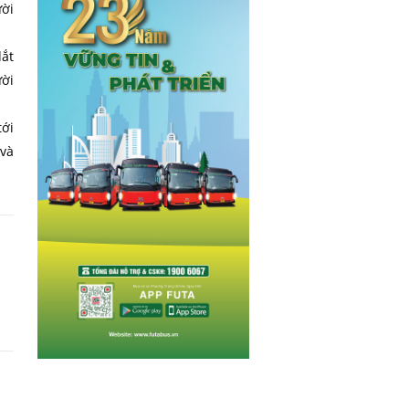
ười
ắt
ười
tới
 và