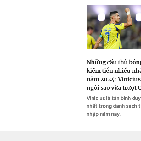
Man Utd rơi điểm trận
Những cầu thủ bón
ưa
đầu dưới trướng
kiếm tiền nhiều nh
es
Amorim
năm 2024: Vinicius
Á
ngôi sao vừa trượt 
Mở tỷ số nhưng Man Utd bị
bóng vàng xếp thứ
tân binh Ipswich cầm hòa 1-
ch
Vinicius là tân binh duy
mấy?
1 trong trận đầu dưới
ức
nhất trong danh sách 
trướng HLV Ruben Amorim,
nh
nhập năm nay.
ở vòng 12 Ngoại hạng Anh.
số
ội
am,