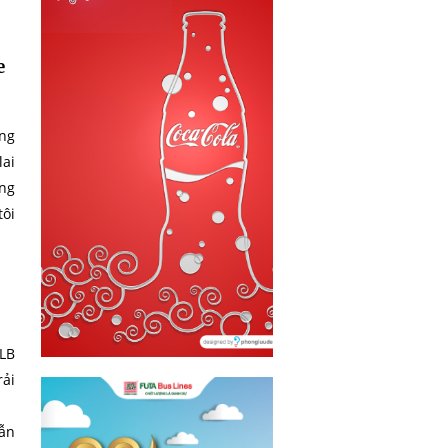
e
ang
lai
ông
tôi
CLB
rải
dẫn