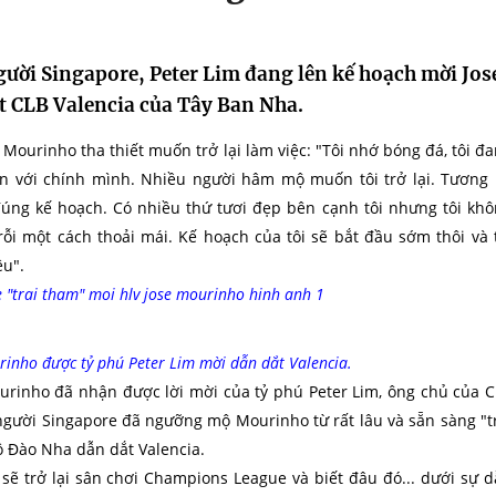
gười Singapore, Peter Lim đang lên kế hoạch mời Jos
t CLB Valencia của Tây Ban Nha.
, Mourinho tha thiết muốn trở lại làm việc: "Tôi nhớ bóng đá, tôi đ
ận với chính mình. Nhiều người hâm mộ muốn tôi trở lại. Tương 
đúng kế hoạch. Có nhiều thứ tươi đẹp bên cạnh tôi nhưng tôi kh
rỗi một cách thoải mái. Kế hoạch của tôi sẽ bắt đầu sớm thôi và 
u".
inho được tỷ phú Peter Lim mời dẫn dắt Valencia.
urinho đã nhận được lời mời của tỷ phú Peter Lim, ông chủ của 
người Singapore đã ngưỡng mộ Mourinho từ rất lâu và sẵn sàng "t
 Đào Nha dẫn dắt Valencia.
 sẽ trở lại sân chơi Champions League và biết đâu đó... dưới sự 