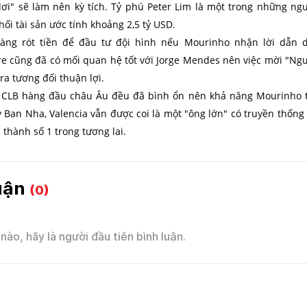
ơi" sẽ làm nên kỳ tích. Tỷ phú Peter Lim là một trong những ng
hối tài sản ước tính khoảng 2,5 tỷ USD.
sàng rót tiền để đầu tư đội hình nếu Mourinho nhận lời dẫn d
re cũng đã có mối quan hệ tốt với Jorge Mendes nên việc mời "Ng
ra tương đối thuận lợi.
ác CLB hàng đầu châu Âu đều đã bình ổn nên khả năng Mourinho 
y Ban Nha, Valencia vẫn được coi là một "ông lớn" có truyền thống
thành số 1 trong tương lai.
luận
(0)
nào, hãy là người đầu tiên bình luận.