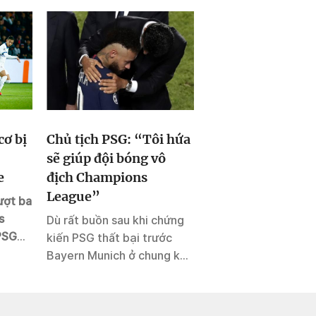
cơ bị
Chủ tịch PSG: “Tôi hứa
2 tuyển thủ Việt
sẽ giúp đội bóng vô
sang thử việc tại
e
địch Champions
Ban Nha, có cơ hộ
League”
đầu với Barcelon
ượt ba
s
Dù rất buồn sau khi chứng
Cơ hội được thi đấu 
PSG
kiến PSG thất bại trước
những cầu thủ đẳng
óm bị
Bayern Munich ở chung kết
thế giới đang mở ra
oạt đối
Champions League nhưng
tuyển thủ Việt Nam.
p
Chủ tịch Al-Khelaifi đã lên
tiếng trấn an. Ông khẳng