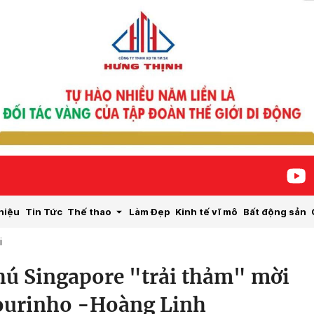
hiệu
Tin Tức
Thế thao
Làm Đẹp
Kinh tế vĩ mô
Bất động sản
i
ú Singapore "trải thảm" mời
ourinho -Hoàng Linh