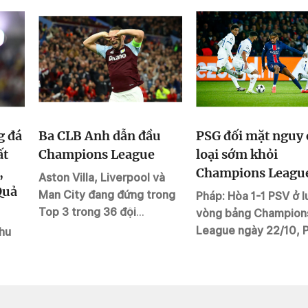
g đá
Ba CLB Anh dẫn đầu
PSG đối mặt nguy 
ất
Champions League
loại sớm khỏi
,
Champions Leagu
Aston Villa, Liverpool và
Quả
Man City đang đứng trong
Pháp: Hòa 1-1 PSV ở l
Top 3 trong 36 đội
vòng bảng Champion
Champions League 2024-
League ngày 22/10, 
thu
2025, sau ba lượt đấu.
nguy cơ rớt xuống nh
loại vì còn gặp một l
thủ lớn ở các lượt tiế
theo.